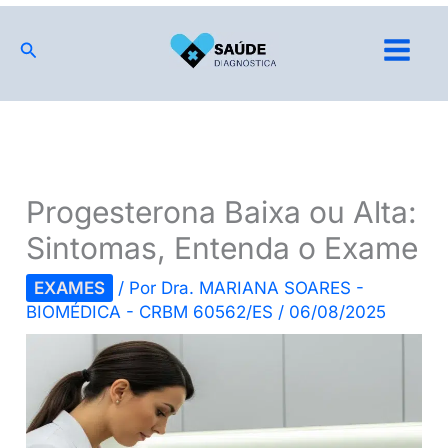
Ir
para
Pesquisar
o
conteúdo
Progesterona Baixa ou Alta:
Sintomas, Entenda o Exame
EXAMES
/ Por
Dra. MARIANA SOARES -
BIOMÉDICA - CRBM 60562/ES
/
06/08/2025