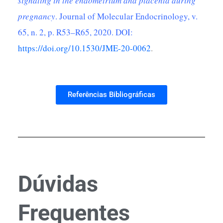
signaling in the endometrium and placenta during
pregnancy
. Journal of Molecular Endocrinology, v.
65, n. 2, p. R53–R65, 2020. DOI:
https://doi.org/10.1530/JME-20-0062
.
Referências Bibliográficas
Dúvidas
Frequentes