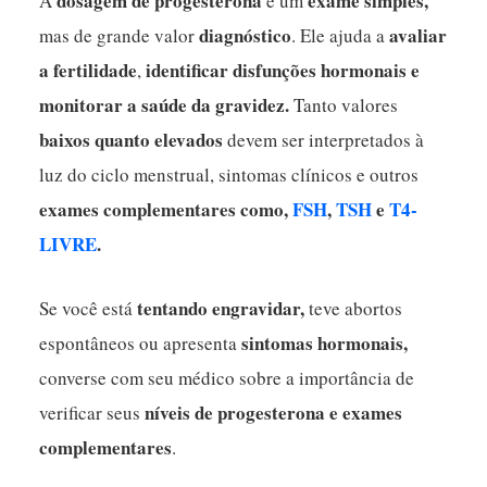
dosagem de progesterona
exame simples,
A
é um
diagnóstico
avaliar
mas de grande valor
. Ele ajuda a
a
fertilidade
identificar disfunções hormonais e
,
monitorar a saúde da gravidez.
Tanto valores
baixos quanto elevados
devem ser interpretados à
luz do ciclo menstrual, sintomas clínicos e outros
exames complementares como,
FSH
,
TSH
e
T4-
LIVRE
.
tentando engravidar,
Se você está
teve abortos
sintomas hormonais,
espontâneos ou apresenta
converse com seu médico sobre a importância de
níveis de progesterona e exames
verificar seus
complementares
.