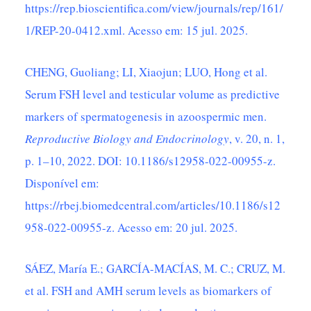
https://rep.bioscientifica.com/view/journals/rep/161/
1/REP-20-0412.xml
. Acesso em: 15 jul. 2025.
CHENG, Guoliang; LI, Xiaojun; LUO, Hong et al.
Serum FSH level and testicular volume as predictive
markers of spermatogenesis in azoospermic men.
Reproductive Biology and Endocrinology
, v. 20, n. 1,
p. 1–10, 2022. DOI: 10.1186/s12958-022-00955-z.
Disponível em:
https://rbej.biomedcentral.com/articles/10.1186/s12
958-022-00955-z
. Acesso em: 20 jul. 2025.
SÁEZ, María E.; GARCÍA-MACÍAS, M. C.; CRUZ, M.
et al. FSH and AMH serum levels as biomarkers of