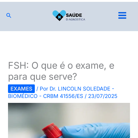
Ir
para
Pesquisar
o
conteúdo
FSH: O que é o exame, e
para que serve?
EXAMES
/ Por
Dr. LINCOLN SOLEDADE -
BIOMÉDICO - CRBM 41556/ES
/
23/07/2025