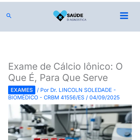
Ir
para
Pesquisar
o
conteúdo
Exame de Cálcio Iônico: O
Que É, Para Que Serve
EXAMES
/ Por
Dr. LINCOLN SOLEDADE -
BIOMÉDICO - CRBM 41556/ES
/
04/09/2025