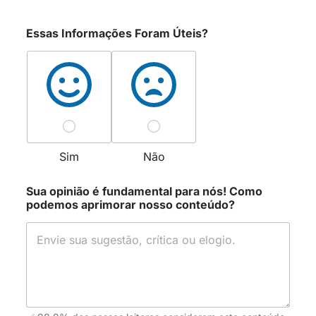
mpox, External Situation Report
.
Geneva: WHO, 2022-2024. Disponível
Essas Informações Foram Úteis?
em:
https://www.who.int/emergencies/disease
-outbreak-news
. Acesso em: 25 fev.
2026.
CENTERS FOR DISEASE CONTROL
AND PREVENTION (CDC).
Mpox:
Clinical Considerations and Treatment
Sim
Não
Information
. Atlanta: CDC, 2024.
Disponível em:
Sua opinião é fundamental para nós! Como
podemos aprimorar nosso conteúdo?
https://www.cdc.gov/poxvirus/mpox/clinic
ians/index.html
. Acesso em: 26 fev. 2026.
BUNYAVANICH, Supinda et al.
Clinical
Features and Management of Human
Monkeypox
. The Lancet Infectious
Diseases, London, v. 23, n. 4, p. e123-