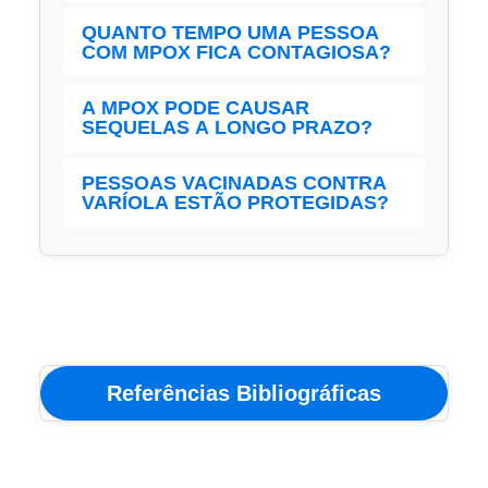
lesões de pele, secreções corporais ou
Na maioria dos casos, o tratamento é
QUANTO TEMPO UMA PESSOA
objetos contaminados. A transmissão
COM MPOX FICA CONTAGIOSA?
sintomático, com controle de dor, febre e
aérea prolongada, como ocorre na gripe,
hidratação. Em pacientes com maior risco
não é considerada a principal via de
A pessoa pode transmitir o vírus desde o
A MPOX PODE CAUSAR
de complicações, antivirais específicos
disseminação, embora gotículas
SEQUELAS A LONGO PRAZO?
início dos sintomas até que todas as
podem ser considerados sob orientação
respiratórias possam ter papel em
lesões estejam completamente
médica e protocolos de vigilância
contatos próximos e prolongados.
Na maioria dos casos, não há sequelas
PESSOAS VACINADAS CONTRA
cicatrizadas e as crostas tenham caído.
sanitária.
VARÍOLA ESTÃO PROTEGIDAS?
permanentes. Entretanto, infecções
Esse período pode durar de duas a
secundárias nas lesões ou quadros
quatro semanas.
Estudos indicam que a vacinação antiga
graves podem deixar cicatrizes cutâneas
contra varíola pode oferecer proteção
ou, raramente, complicações sistêmicas.
parcial contra Mpox. No entanto, essa
imunidade pode diminuir ao longo das
décadas, e a proteção não é considerada
absoluta.
Referências Bibliográficas
WORLD HEALTH ORGANIZATION
(WHO).
Multi-country outbreak of