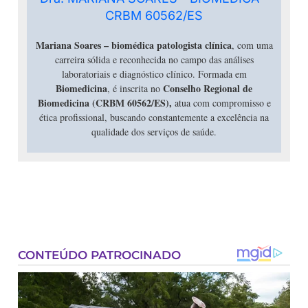
https://wwwnc.cdc.gov/eid/article/26/4/19
CRBM 60562/ES
-1646_article
. Acesso em: 26 fev. 2026.
Mariana Soares –
biomédica patologista clínica
, com uma
REYNOLDS, Mary G. et al.
Human
carreira sólida e reconhecida no campo das análises
Monkeypox
. The Lancet, London, v. 387,
laboratoriais e diagnóstico clínico. Formada em
Biomedicina
Conselho Regional de
, é inscrita no
n. 10027, p. 1395-1404, 2006. Disponível
Biomedicina (CRBM 60562/ES),
atua com compromisso e
em:
https://doi.org/10.1016/S0140-
ética profissional, buscando constantemente a excelência na
6736(06)70359-6
. Acesso em: 27 fev.
qualidade dos serviços de saúde.
2026.