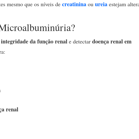
creatinina
ureia
ntes mesmo que os níveis de
ou
estejam alter
 Microalbuminúria?
integridade da função renal
doença renal em
a
e detectar
ra:
a
ça renal