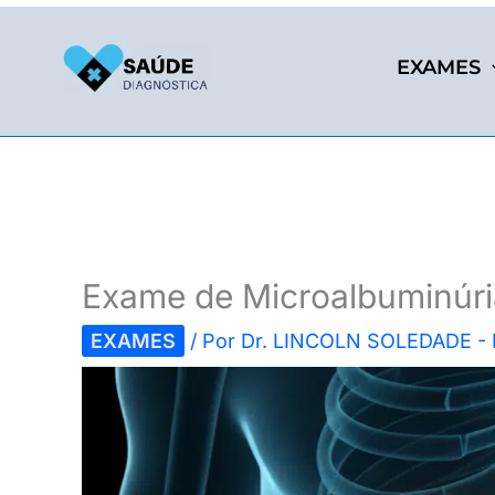
Ir
para
EXAMES
o
conteúdo
Exame de Microalbuminúria
EXAMES
/ Por
Dr. LINCOLN SOLEDADE -