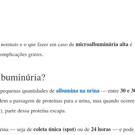
microalbuminúria alta
 normais e o que fazer em caso de
é
complicações graves.
lbuminúria?
albumina
na urina
30 e 3
e pequenas quantidades de
— entre
dem a passagem de proteínas para a urina, mas quando ocorre
l), parte dessa proteína escapa.
coleta única (spot)
24 horas
urina — seja de
ou de
— e pode