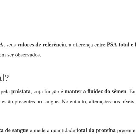
SA
valores de referência
PSA total e 
, seus
, a diferença entre
em ser observados.
l?
próstata
manter a fluidez do sêmen
 pela
, cuja função é
. E
A
estão presentes no sangue. No entanto, alterações nos níveis
ta de sangue
total da proteína
e mede a quantidade
presente