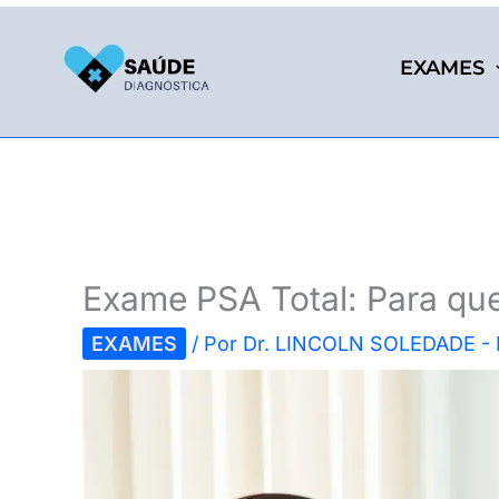
Ir
para
EXAMES
o
conteúdo
Exame PSA Total: Para qu
EXAMES
/ Por
Dr. LINCOLN SOLEDADE -