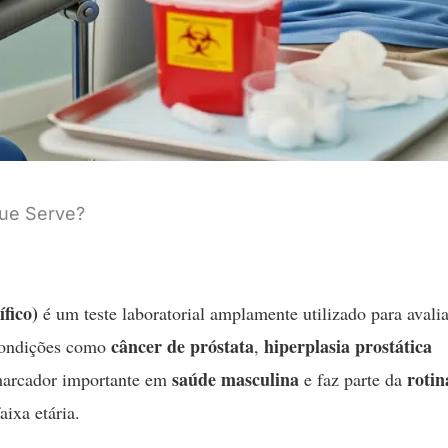
que Serve?
fico)
é um teste laboratorial amplamente utilizado para avalia
câncer de próstata
hiperplasia prostática
 condições como
,
saúde masculina
rotin
marcador importante em
e faz parte da
ixa etária.