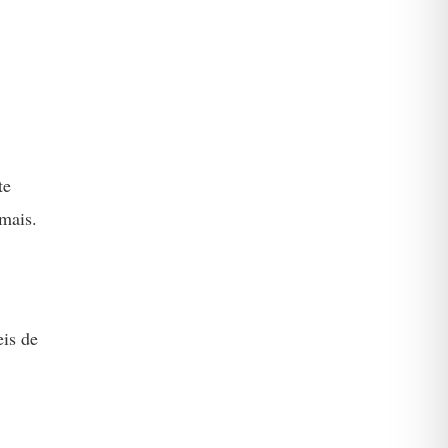
te
mais.
eis de