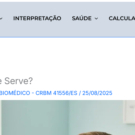
INTERPRETAÇÃO
SAÚDE
CALCUL
e Serve?
 BIOMÉDICO - CRBM 41556/ES
/
25/08/2025