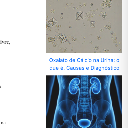
livre
,
Oxalato de Cálcio na Urina: o
que é, Causas e Diagnóstico
m
 na