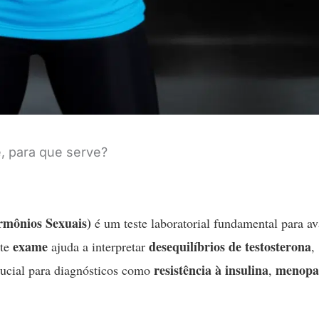
, para que serve?
rmônios Sexuais)
é um teste laboratorial fundamental para av
exame
desequilíbrios de testosterona
ste
ajuda a interpretar
,
resistência à insulina
menopa
ucial para diagnósticos como
,