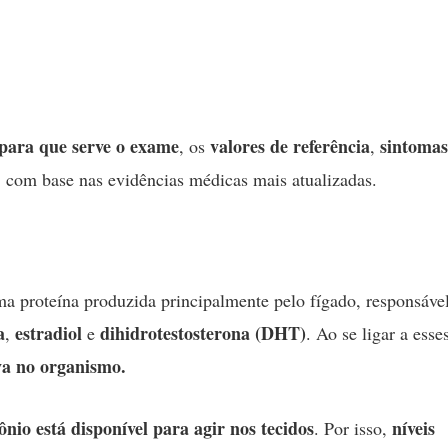
para que serve o exame
valores de referência
sintomas
, os
,
, com base nas evidências médicas mais atualizadas.
a proteína produzida principalmente pelo fígado, responsáve
a
estradiol
dihidrotestosterona (DHT)
,
e
. Ao se ligar a esse
iva no organismo.
io está disponível para agir nos tecidos
níveis
. Por isso,