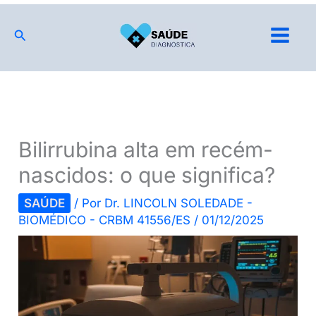
Ir
para
Pesquisar
o
conteúdo
Bilirrubina alta em recém-
nascidos: o que significa?
SAÚDE
/ Por
Dr. LINCOLN SOLEDADE -
BIOMÉDICO - CRBM 41556/ES
/
01/12/2025