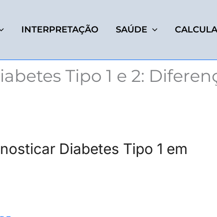
INTERPRETAÇÃO
SAÚDE
CALCUL
iabetes Tipo 1 e 2: Diferen
osticar Diabetes Tipo 1 em