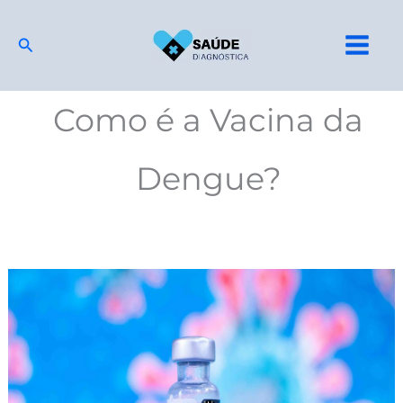
Ir
para
Pesquisar
o
conteúdo
Como é a Vacina da
Dengue?
Vacina
da
Dengue:
Quem
Pode