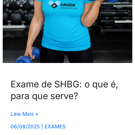
é,
para
que
serve?
Exame de SHBG: o que é,
para que serve?
Leia Mais »
06/08/2025
|
EXAMES