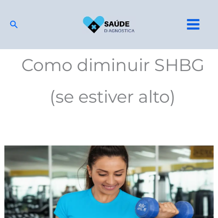
Ir
para
Pesquisar
o
conteúdo
Como diminuir SHBG
(se estiver alto)
Exame
de
SHBG:
o
que