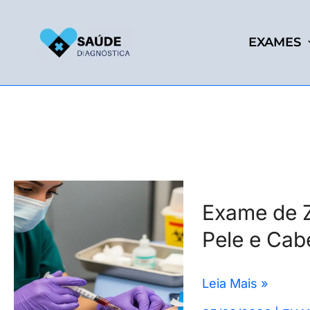
Ir
para
EXAMES
o
conteúdo
Exame
Exame de Z
de
Pele e Cab
Zinco:
Saiba
Como
Leia Mais »
Ele