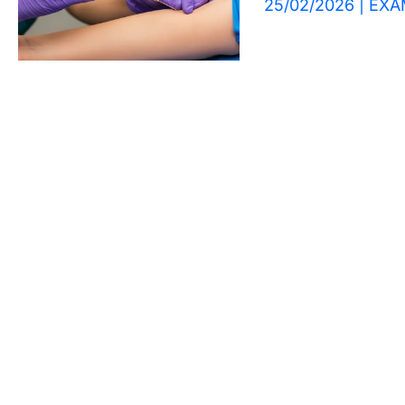
25/02/2026
|
EXA
Impacta
Sua
Pele
e
Cabelo