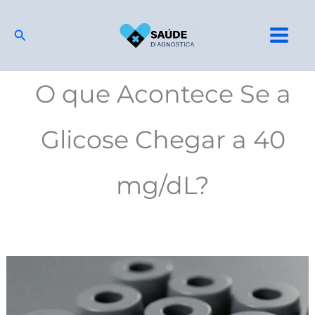
Ir
para
Pesquisar
o
conteúdo
O que Acontece Se a
Glicose Chegar a 40
mg/dL?
Glicose
Exame:
Níveis