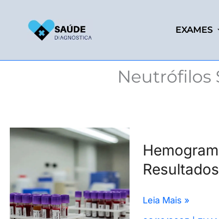
Ir
para
EXAMES
o
conteúdo
Neutrófilos
Hemograma
Hemograma
completo:
Resultados
Para
Que
Serve,
Leia Mais »
Resultados