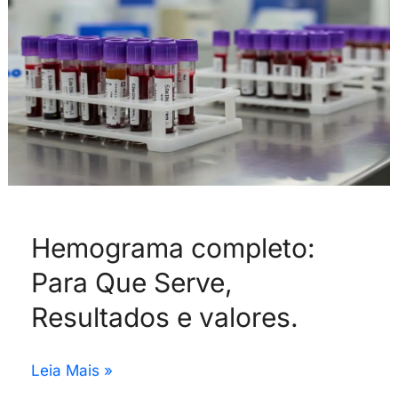
Resultados
e
valores.
Hemograma completo:
Para Que Serve,
Resultados e valores.
Leia Mais »