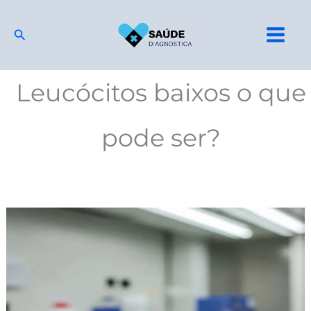
Ir
para
Pesquisar
o
conteúdo
Leucócitos baixos o que
pode ser?
Hemograma
completo:
Para
Que
Serve,