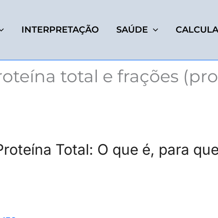
INTERPRETAÇÃO
SAÚDE
CALCUL
teína total e frações (p
roteína Total: O que é, para qu