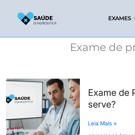
Ir
para
EXAMES
o
conteúdo
Exame de pro
Exame
Exame de P
de
serve?
Proteína
Total:
O
Leia Mais »
que