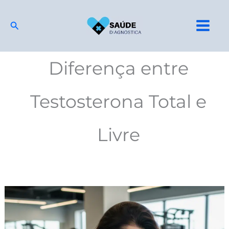
Ir
para
Pesquisar
o
conteúdo
Diferença entre
Testosterona Total e
Livre
Exame
de
Testosterona