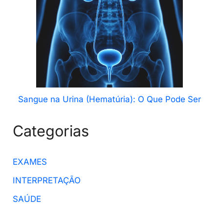
Sangue na Urina (Hematúria): O Que Pode Ser
Categorias
EXAMES
INTERPRETAÇÃO
SAÚDE