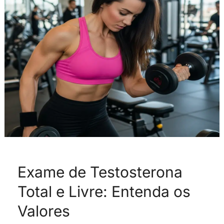
Total
e
Livre:
Entenda
os
Valores
Exame de Testosterona
Total e Livre: Entenda os
Valores