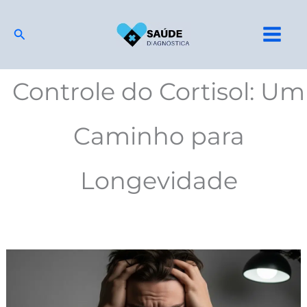
Ir
para
Pesquisar
o
conteúdo
Controle do Cortisol: Um
Caminho para
Longevidade
Um
Desequilíbrio
que