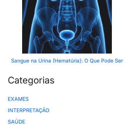
Sangue na Urina (Hematúria): O Que Pode Ser
Categorias
EXAMES
INTERPRETAÇÃO
SAÚDE