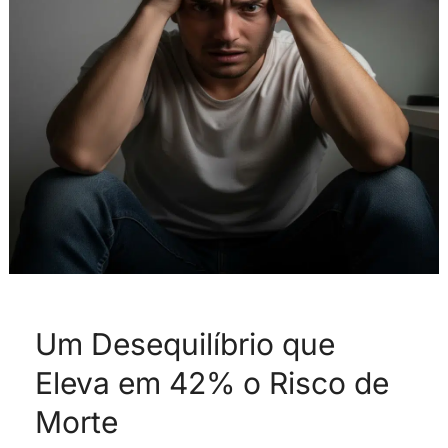
Eleva
em
42%
o
Risco
de
Morte
Um Desequilíbrio que
Eleva em 42% o Risco de
Morte