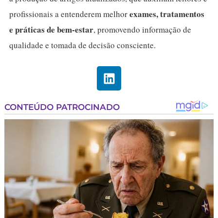
exames, tratamentos
profissionais a entenderem melhor
e práticas de bem-estar
, promovendo informação de
qualidade e tomada de decisão consciente.
L
i
n
k
e
d
i
n