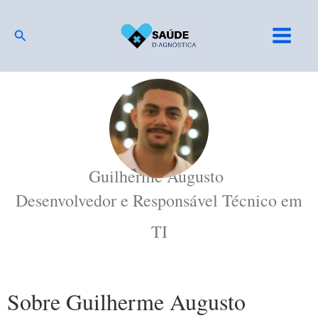
Ir
para
Pesquisar
o
conteúdo
Guilherme ​Augusto
Desenvolvedor e Responsável Técnico em
TI
Sobre
Guilherme Augusto