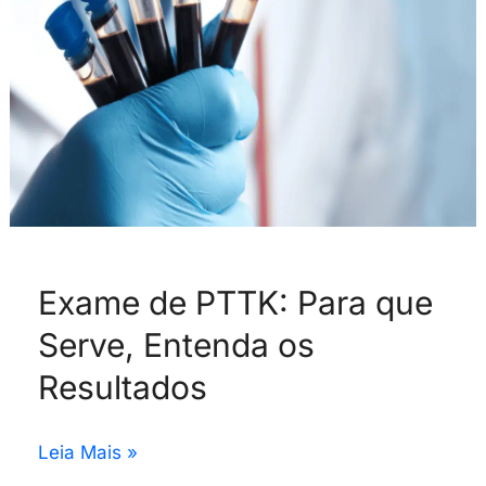
Serve,
Entenda
os
Resultados
Exame de PTTK: Para que
Serve, Entenda os
Resultados
Leia Mais »