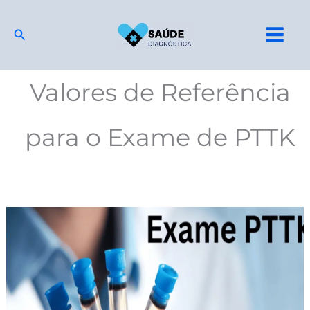
Ir
para
Pesquisar
o
conteúdo
Valores de Referência
para o Exame de PTTK
Exame
de
PTTK:
Para
que