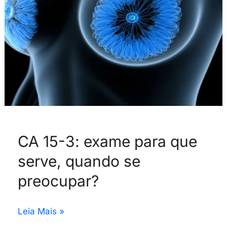
que
serve,
quando
se
preocupar?
CA 15-3: exame para que
serve, quando se
preocupar?
Leia Mais »