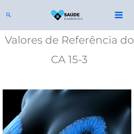
Ir
para
Pesquisar
o
conteúdo
Valores de Referência do
CA 15-3
CA
15-
3:
exame
para