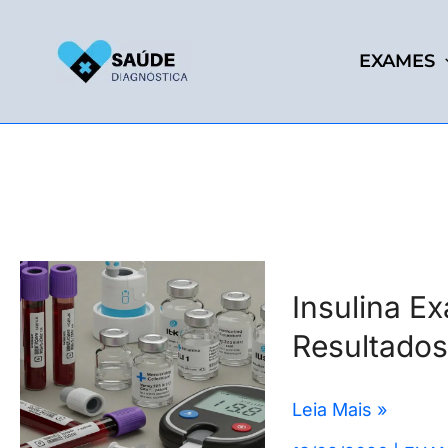
Ir
para
EXAMES
o
conteúdo
Insulina
Insulina E
Exame:
Resultados
Para
Que
Serve,
Leia Mais »
Entenda