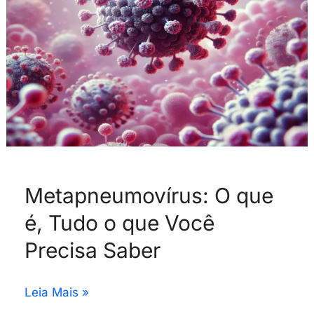
o
que
Você
Precisa
Saber
Metapneumovírus: O que
é, Tudo o que Você
Precisa Saber
Leia Mais »