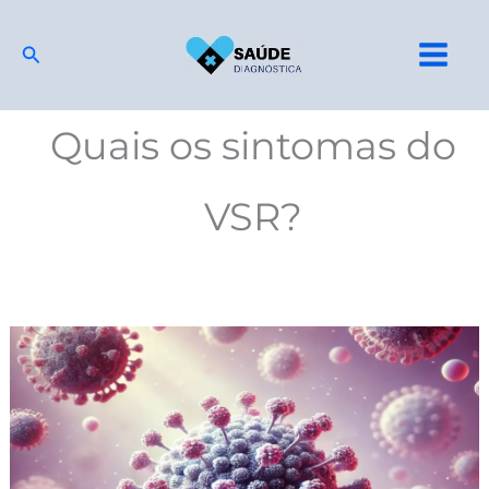
Ir
para
Pesquisar
o
conteúdo
Quais os sintomas do
VSR?
Metapneumovírus:
O
que
é,
Tudo