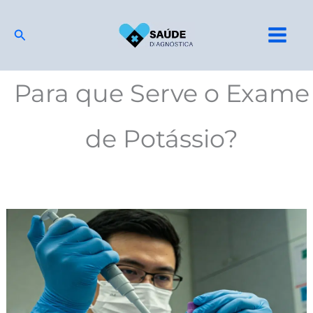
Ir
para
Pesquisar
o
conteúdo
Para que Serve o Exame
de Potássio?
Potássio
Exame:
Níveis
Altos
ou