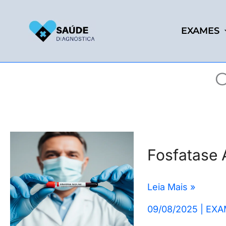
Ir
para
EXAMES
o
conteúdo
O
Fosfatase
Fosfatase 
Alcalina
Alta:
Leia Mais »
Entenda
o
09/08/2025
|
EXA
Exame