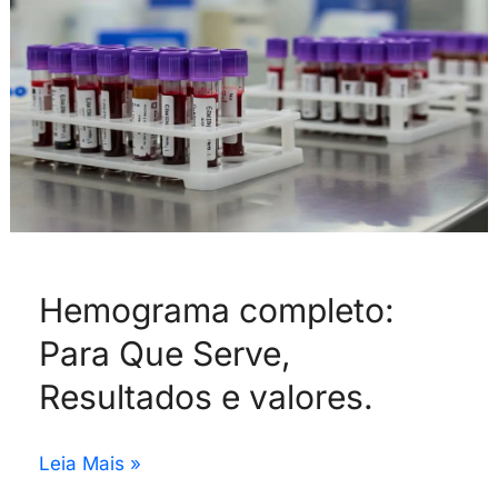
Resultados
e
valores.
Hemograma completo:
Para Que Serve,
Resultados e valores.
Leia Mais »