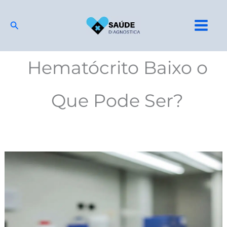
Ir
para
Pesquisar
o
conteúdo
Hematócrito Baixo o
Que Pode Ser?
Hemograma
completo:
Para
Que
Serve,