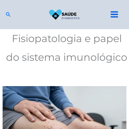
Ir
para
Pesquisar
o
conteúdo
Fisiopatologia e papel
do sistema imunológico
Vasculites:
o
que
é,
por