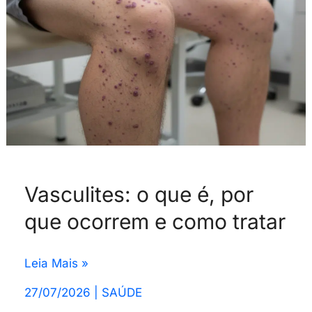
que
ocorrem
e
como
tratar
Vasculites: o que é, por
que ocorrem e como tratar
Leia Mais »
27/07/2026
|
SAÚDE