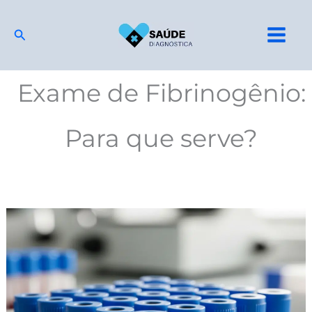
Ir
para
Pesquisar
o
conteúdo
Exame de Fibrinogênio:
Para que serve?
Exame
de
Fibrinogênio
Alto
ou