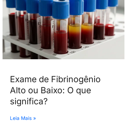
Baixo:
O
que
significa?
Exame de Fibrinogênio
Alto ou Baixo: O que
significa?
Leia Mais »