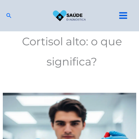
Ir
para
Pesquisar
o
conteúdo
Cortisol alto: o que
significa?
Cortisol:
o
que
é,
sintomas,