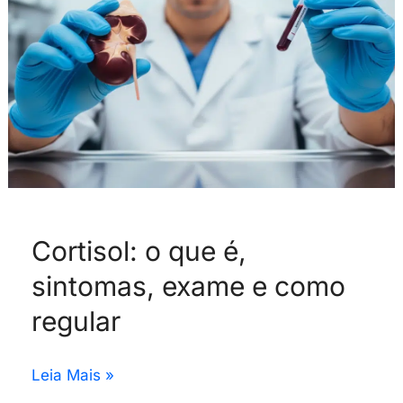
exame
e
como
regular
Cortisol: o que é,
sintomas, exame e como
regular
Leia Mais »