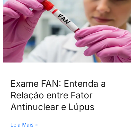
entre
Fator
Antinuclear
e
Lúpus
Exame FAN: Entenda a
Relação entre Fator
Antinuclear e Lúpus
Leia Mais »