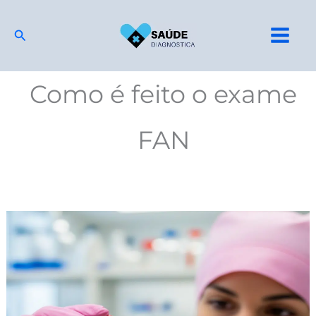
Ir
para
Pesquisar
o
conteúdo
Como é feito o exame
FAN
Exame
FAN:
Entenda
a
Relação