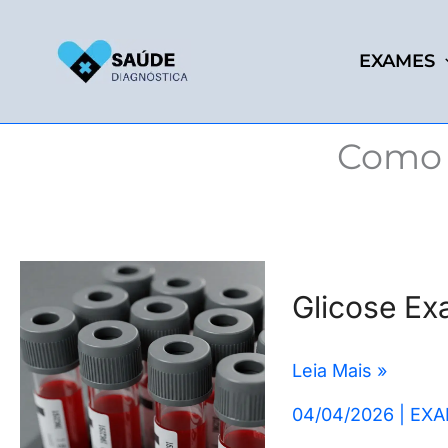
Ir
para
EXAMES
o
conteúdo
Como 
Glicose
Glicose Ex
Exame:
Níveis
Leia Mais »
Altos
ou
04/04/2026
|
EXA
Baixos,