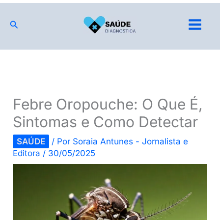
Ir
para
Pesquisar
o
conteúdo
Febre Oropouche: O Que É,
Sintomas e Como Detectar
SAÚDE
/ Por
Soraia Antunes - Jornalista e
Editora
/
30/05/2025