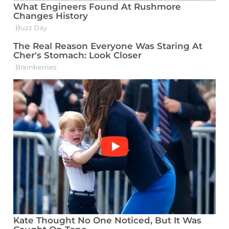
LORENZI, T. F. et al. Manual de
Hematologia: Propedêutica e Clínica. São
Paulo: Editora Médica Científica, 2003.
MCDONALD, G. A.; PAUL, J.;
CRUICKSHANK, B. Atlas de hematologia.
Madrid: Ed. Médica Panamericana, 1995.
NAOUM, P. C.; NAOUM, F. A.
Hematologia Laboratorial. São José do
Rio Preto, SP: Editora Academia de
Ciência e Tecnologia, 2005.
FISBERG, M.; BRAGA, J. A.; GIORGINI,
E.; PAULA, R. C. Tratamento e
prevenção da anemia carencial por
deficiência de ferro. Pediatria Moderna,
São Paulo, v. 34, n. 10, p. 651-657, 1998.