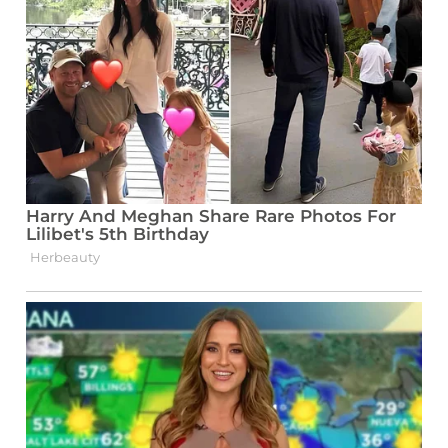
discriminant between iron deficiency and
thalassemia minor. Blood, v. 53, n. 2, p.
288-293, 1979.
BRIGGS, C.; BAIN, B. J. Basic
Haematological Techniques. In: DACIE
AND LEWIS Practical Haematology. 12th
ed. Elsevier, 2017, p. 1-24.
RILEY, R. S. et al. Reticulocyte
parameters in hematology:
pathophysiology and clinical utility.
Laboratory Medicine, v. 47, n. 3, p. 173-
182, 2016.
MORRIS, C. L.; DUNN, S. T. Hematology
and Coagulation: A Comprehensive
Review for Board Preparation,
Certification and Clinical Practice.