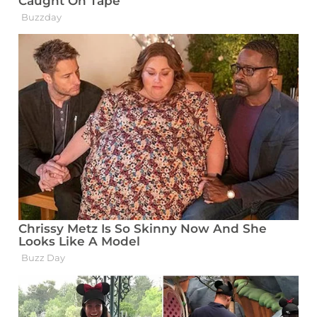
SALAMA, A. Alloinmune
thrombocytopenias. J Pediatr Haematol
Oncol, v. 25, p. S39-41, 2003.
WILLIAMSON, L. M.; STAINSBY, D.;
JONES, H. et al. The impact of universal
leucodepletion of the blood supply on
hemovigilance reports of post-transfusion
purpura and transfusion-associated graft-
versus-host disease. Transfusion, v. 47,
p. 1455-1467, 2007.
BESSMAN, J. D.; GILMER, P. R. Jr.;
GARDNER, F. H. Improved classification
of anemias by MCV and RDW. Am J Clin
Pathol, v. 80, n. 3, p. 322-326, 1983.
BESSMAN, J. D.; FEINSTEIN, D. I.
Quantitative anisocytosis as a