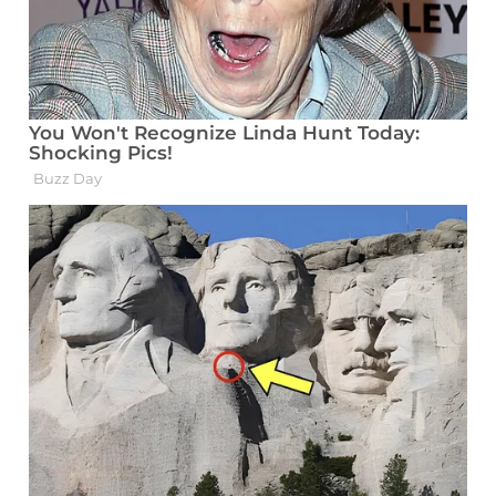
Disponível em:
https://www.even3.com.br/anais/xiii-epcc-
encontro-internacional-de-producao-
cientifica-352632/678747-o-hemograma-
e-sua-correta-interpretacao-a-partir-dos-
valores-de-referencia/
. Acesso em:
05/04/2025.
AZEVEDO, Lucas Alves Xavier de.
Alterações do hemograma completo em
pacientes com COVID-19. 2023. Trabalho
de Conclusão de Curso (Graduação em
Biomedicina) – Universidade Presidente
Antônio Carlos, Juiz de Fora, 2023.
Disponível em:
https://ri.unipac.br/repositorio/trabalhos-
academicos/alteracoes-do-hemograma-
completo-em-pacientes-com-covid-19/
.
Acesso em: 05/04/2025.