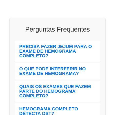
Perguntas Frequentes
PRECISA FAZER JEJUM PARA O
EXAME DE HEMOGRAMA
COMPLETO?
Não é necessário.
O QUE PODE INTERFERIR NO
EXAME DE HEMOGRAMA?
O ideal é evitar exercícios físicos nas 24
QUAIS OS EXAMES QUE FAZEM
PARTE DO HEMOGRAMA
horas anteriores e bebidas alcoólicas por
COMPLETO?
72 horas para garantir resultados
precisos.
Ao contrário do que muitas pessoas
HEMOGRAMA COMPLETO
DETECTA DST?
pensam, o hemograma completo não