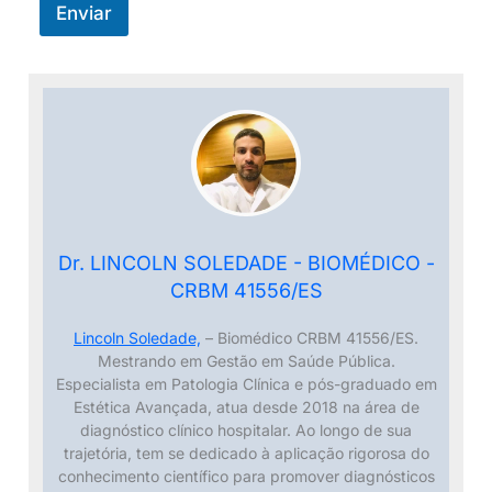
brasileira: Pesquisa Nacional de Saúde.
Enviar
Revista Brasileira de Epidemiologia, v.
26, supl. 1, e230004, 2023. Disponível
em:
https://www.scielosp.org/article/rbepid/20
23.v26suppl1/e230004/pt/
. Acesso em:
05/03/2025.
ARAÚJO, Daniella Castro et al.
Desbloqueando o hemograma completo
Dr. LINCOLN SOLEDADE - BIOMÉDICO -
como uma ferramenta de estratificação
CRBM 41556/ES
de risco para câncer de mama usando
aprendizado de máquina. Journal of
Lincoln Soledade,
– Biomédico CRBM 41556/ES.
Health Informatics, v. 16, 2024.
Mestrando em Gestão em Saúde Pública.
Disponível em:
Especialista em Patologia Clínica e pós-graduado em
https://jhi.sbis.org.br/index.php/jhi-
Estética Avançada, atua desde 2018 na área de
diagnóstico clínico hospitalar. Ao longo de sua
sbis/article/view/1355
. Acesso em:
trajetória, tem se dedicado à aplicação rigorosa do
03/04/2025.
conhecimento científico para promover diagnósticos