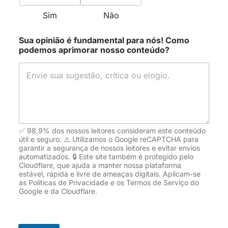
quantidade e características das
https://my.clevelandclinic.org/health/diagn
Sim
Não
plaquetas, fundamentais para a
ostics/4053-complete-blood-count
.
coagulação sanguínea.
Acesso em: 03 maio 2025.
Sua opinião é fundamental para nós! Como
podemos aprimorar nosso conteúdo?
MEDLINEPLUS. Complete Blood Count
(CBC): MedlinePlus Medical Test.
MedlinePlus, 2024. Disponível em:
https://medlineplus.gov/lab-
tests/complete-blood-count-cbc/
. Acesso
em: 03 maio 2025.
✅ 98,9% dos nossos leitores consideram este conteúdo
útil e seguro. ⚠️ Utilizamos o Google reCAPTCHA para
SÁ, Ana Carolina Micheletti Gomide
garantir a segurança de nossos leitores e evitar envios
Nogueira de; BACAL, Nydia Strachman;
automatizados. 🔒 Este site também é protegido pelo
Cloudflare, que ajuda a manter nossa plataforma
GOMES, Crizian Saar; SILVA, Tércia
estável, rápida e livre de ameaças digitais. Aplicam-se
Moreira Ribeiro da; GONÇALVES, Renata
as Políticas de Privacidade e os Termos de Serviço do
Google e da Cloudflare.
Patrícia Fonseca; MALTA, Deborah
Carvalho. Intervalos de referência de
hemograma da população adulta