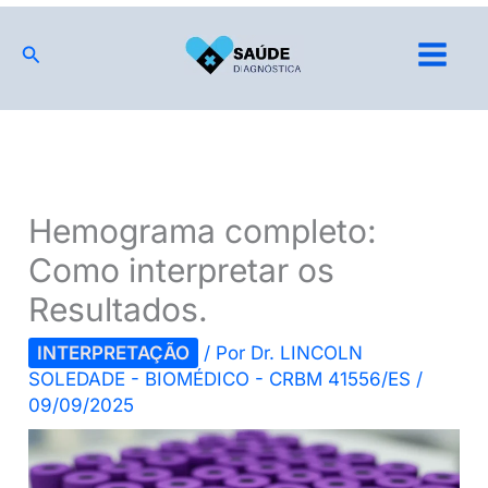
Ir
para
Pesquisar
o
conteúdo
Hemograma completo:
Como interpretar os
Resultados.
INTERPRETAÇÃO
/ Por
Dr. LINCOLN
SOLEDADE - BIOMÉDICO - CRBM 41556/ES
/
09/09/2025