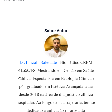
BEREND, K. et al. Hypernatremia and
hyponatremia: Disorders of water balance.
New
England Journal of Medicine
, Boston, v. 372, n.
1, p. 55–65, 2015.
DOI:
Sobre Autor
10.1056/NEJMra1404489
.
MORITZ, M. L.; AYUS, J. C. Disorders of water
metabolism in children: Hyponatremia and
hypernatremia.
Pediatrics in Review
, Elk Grove
Village, v. 33, n. 5, p. 195–206, 2012.
DOI:
Dr. Lincoln Soledade
– Biomédico CRBM
10.1542/pir.33-5-195
.
/ES. Mestrando em Gestão em Saúde
41556
Pública. Especialista em Patologia Clínica e
pós-graduado em Estética Avançada, atua
desde 2018 na área de diagnóstico clínico
hospitalar. Ao longo de sua trajetória, tem se
dedicado à aplicação rigorosa do