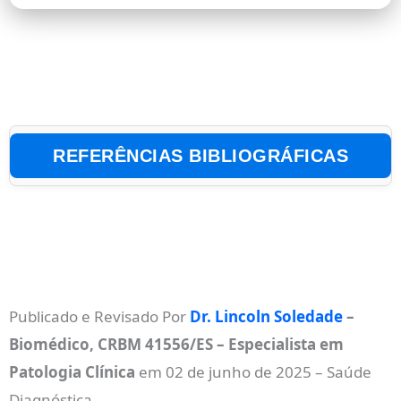
REFERÊNCIAS BIBLIOGRÁFICAS
ADROGUÉ, H. J.; MADIAS, N. E. Hyponatremia.
New England Journal of Medicine
, Boston, v.
342, n. 21, p. 1581–1589, 2000.
DOI:
10.1056/NEJM200005253422107
.
HILLER, D.; KATZ, M. A. Osmotic effects of
Publicado e Revisado Por
Dr. Lincoln Soledade
–
hyperglycemia: Relationship to hyponatremia.
Biomédico, CRBM 41556/ES – Especialista em
Archives of Internal Medicine
, Chicago, v. 133,
n. 1, p. 84–96, 1974.
DOI:
Patologia Clínica
em 02 de junho de 2025 – Saúde
10.1001/archinte.1974.00260010086011
.
Diagnóstica.